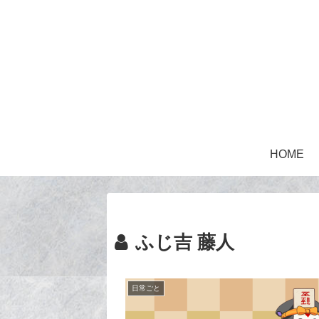
HOME
ふじ吉 藤人
日常ごと