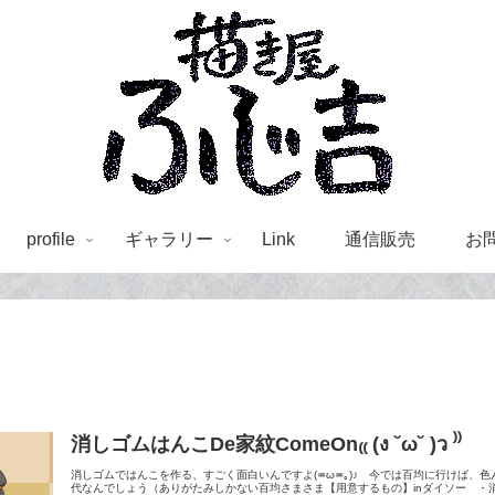
profile
ギャラリー
Link
通信販売
お
消しゴムはんこDe家紋ComeOn₍₍ (ง ˘ω˘ )ว ⁾⁾
消しゴムではんこを作る、すごく面白いんですよ(≖ω≖｡)♪ 今では百均に行けば、
代なんでしょう（ありがたみしかない百均さまさま【用意するもの】inダイソー ・消